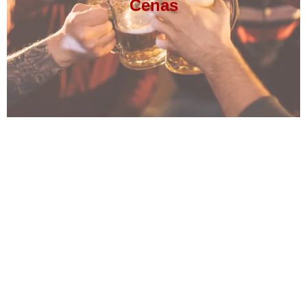
Cenas
TE ESTAMOS
ESPERANDO
@brutal.5estrellas
961237266
brutal5estrellas@gmail.com